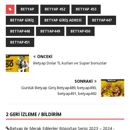
BETYAP
BETYAP 452
BETYAP 453
BETYAP GIRIŞ
BETYAP GIRIŞ ADRESI
BETYAP447
BETYAP448
BETYAP449
BETYAP450
BETYAP451
ÖNCEKI
Betyap Dolar TL kurları ve Super bonuslar
SONRAKI
Günlük Betyap Giriş Betyap489, betyap490,
betyap491, betyap492
2 GERI IZLEME / BILDIRIM
Betyap ile Merak Edilenler Röportajı Serisi 2023 – 2024 -