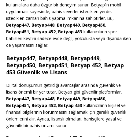
kullanıcılara daha özgür bir deneyim sunar. Betyap’ın mobil
uygulaması sayesinde, bahis severler istedikleri yerde,
istedikleri zaman bahis yapma imkanına sahiptirler. Bu,
Betyap447, Betyap448, Betyap449, Betyap450,
Betyap451, Betyap 452, Betyap 453
kullanıcıların spor
bahisleri keyfini sadece evde değil, yolculukta veya dışarıda iken
de yaşamasını sağlar.
Betyap447, Betyap448, Betyap449,
Betyap450, Betyap451, Betyap 452, Betyap
453
Güvenlik ve Lisans
Dijital dönüşümün getirdiği avantajlar arasında güvenlik ve
lisans önemli bir yer tutar. Betyap gibi güvenilir platformlar,
Betyap447, Betyap448, Betyap449, Betyap450,
Betyap451, Betyap 452, Betyap 453
kullanıcıların kişisel ve
finansal bilgilerinin korunmasını sağlamak için gerekli güvenlik
önlemlerini alır. Ayrıca, lisanslı olmaları, bahisçilere yasal ve
güvenilir bir bahis ortamı sunar.