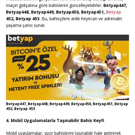
maçın gidişatına göre bahislerini güncelleyebilirler.
Betyap447,
Betyap448, Betyap449, Betyap450, Betyap451,
Betyap
452, Betyap 453
. Bu, bahisçilere anlık heyecan ve adrenalin
yaşama şansı sunar.
Betyap447, Betyap448, Betyap449, Betyap450, Betyap451, Betyap
452, Betyap 453
4. Mobil Uygulamalarla Taşınabilir Bahis Keyfi
Mobil uygulamalar, spor bahislerini taşınabilir hale getirerek