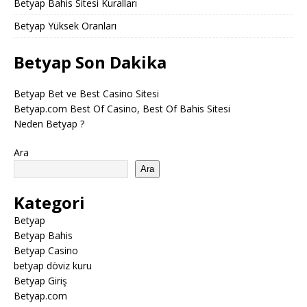
Betyap Bahis Sitesi Kuralları
Betyap Yüksek Oranları
Betyap Son Dakika
Betyap Bet ve Best Casino Sitesi
Betyap.com Best Of Casino, Best Of Bahis Sitesi
Neden Betyap ?
Ara
Ara
Kategori
Betyap
Betyap Bahis
Betyap Casino
betyap döviz kuru
Betyap Giriş
Betyap.com